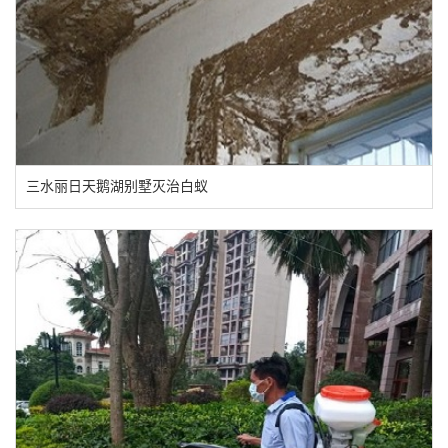
三水丽日天鹅湖别墅灭治白蚁