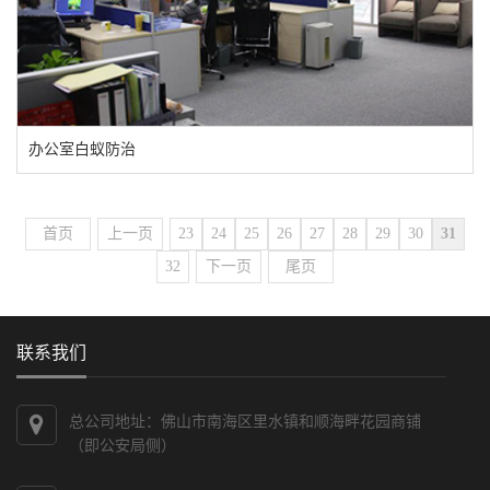
办公室白蚁防治
首页
上一页
23
24
25
26
27
28
29
30
31
32
下一页
尾页
联系我们
总公司地址：佛山市南海区里水镇和顺海畔花园商铺
（即公安局侧）