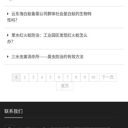
云东海白蚁备案公司群体社会是白蚁的生物特
性吗？
里水红火蚁防治：工业园区发现红火蚁怎么
办？
三水虫害消杀所——臭虫防治的有效方法
1
2
3
4
5
6
7
8
9
10
下一页
尾页
联系我们