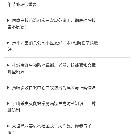
细节处理很重要
西南白蚁防治机构三次规范施工，彻底根除蚁
害不反复！
乐平四害消杀公司小区蚊蝇消杀+预防指南请收
好
桂城病媒生物防控蟑螂、老鼠、蚊蝇通常会藏
哪些地方
黄岐验收白蚁中心白蚁防治的误区与正确做法
佛山杀虫灭鼠站常见病媒生物防制知识——蟑
螂防制
大塘除四害机构社区蚊子大作战，你参与了
吗？