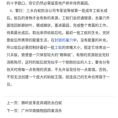
的十字路口，但它仍然必需留意地产卵并侍弄菌园。
4、繁衍：三水白蚁防治公司专家说等候第一批成年工蚁长成
后，蚁后的食物才会有新的来源，工蚁们会挖通隧道，去巢穴外
面找回新颖树叶，嚼成糊状，塞进菌园，完成整个育菌的工作，
待真菌长成后，取出来供给蚁后吃。最初一批工蚁的生长，完好
靠蚁后所携带的能量生活，在
封锁的巢穴
中，没有能量的补充，
所以蚁后必需控制好最初一批
工蚁
的体魄大小，假定它培育出一
只兵蚁，致使是一只体型较大的“粮秣蚁”，有限的资源就会完好
消耗殆尽，这时的蚁后就完似乎一个刚刚创业的人士，要充分有
效天时用每一点有限的资源，不允许呈现任何一点差错。否则，
不但无法创建一个庞大的蚂蚁王国，就连自己的生命也将毁于一
旦。
上一页：
狮岭皮革皮具城防治白蚁
下一页：
广州华南植物园四害消杀