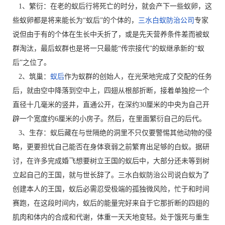
1、繁衍：在老的蚁后行将死亡的时分，就会产下一些蚁卵，这
些蚁卵都是将来能长为“蚁后”的个体的，
三水白蚁防治公司
专家
说但由于有的个体在生长中夭折了，或是先天营养条件差而被蚁
群淘汰，最后蚁群也是将一只最能“传宗接代”的蚁继承新的“蚁
后”之位了。
2、筑巢：
蚁后
作为蚁群的创始人，在光荣地完成了交配的任务
后，就由空中降落到空中上，四翅从根部折断，接着单独挖一个
直径十几毫米的竖井，直通公开，在深约30厘米的中央为自己开
辟一个宽度约6厘米的小房子。然后，在里面繁衍自己的后代。
3、生存：蚁后藏在与世隔绝的洞里不只仅要警惕其他动物的侵
略，更要担忧自己能否在身体衰弱之前繁育出足够的白蚁。据研
讨，在许多完成婚飞想要树立王国的蚁后中，大部分还未等到树
立起自己的王国，就与世长辞了。三水白蚁防治公司说白蚁为了
创建本人的王国，蚁后必需忍受极端的孤独微风险，忙于和时间
赛跑，在这段时间内，蚁后的能量完好来自于它那折断的四翅的
肌肉和体内的合成和代谢，体重一天天地变轻。处于饿死与重生