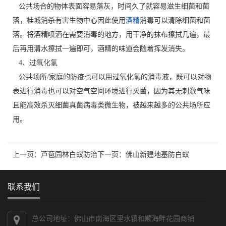
公共场合的物体表面容易落灰，时间久了就容易滋生细菌和菌
落，桂城消杀有害生物中心因此使用
酒精
消毒可以清除细菌和菌
落。将酒精喷洒在需要消毒的地方，用干净的抹布擦拭几遍，最
后再用清水擦拭一遍即可，酒精的味道会随着挥发消失。
4、过氧化氢
公共场所/家庭的防疫也可以用过氧化氢的消毒液，既可以对物
表进行消毒也可以对空气空间环境进行灭菌，因为其无刺激气味
且能高效杀灭细菌真菌病毒类微生物，被越来越多的公共场所应
用。
上一页：
芦苞园林白蚁防治
下一页：
佛山新建地基防白蚁
联系我们
总公司地址：佛山市南海区里水镇和顺海畔花园商铺