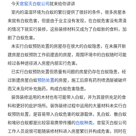
今天
官窑灭白蚁公司
就来给你讲讲
室内的温湿环境为白蚁的繁衍提供了很好的条件，很多房屋本
来就有白蚁危害，但是由于业主没有发现，在白蚁危害没有肃清
的情况下就实行装修，这些装修材料又成为了白蚁新的食料，加
剧了白蚁危害。
未实行白蚁预防处置的房屋存在很大的白蚁隐患，在未展开新
建房屋白蚁预防工作前建造的房屋，周围环境中的白蚁随时可能
经过各种途径进入房屋内部实行危害。
已实行白蚁预防处置但质量有问题的房屋仍存在白蚁隐患，经
过新建房屋白蚁
预防处置
的房屋，施工后原有药剂喷洒层被破坏
而又未及时补充施药，构成白蚁危害隐患。
装饰装修运用的木材也有可能带入白蚁，并为其提供充足的食
料和更好的庇护场所。装饰装修过程中运用的大量材料未实行白
蚁预防处置，是容易带入白蚁危害的蚁源载体，乳白蚁、散白蚁
和堆砂白蚁都是比较容易携带传播的
白蚁种类。
官窑灭白蚁公司
工作人员说很可能随装修材料进入房屋繁衍并构成危害。同时在