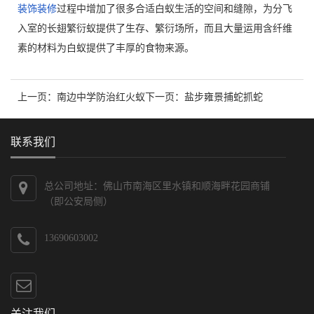
装饰装修
过程中增加了很多合适白蚁生活的空间和缝隙，为分飞
入室的长翅繁衍蚁提供了生存、繁衍场所，而且大量运用含纤维
素的材料为白蚁提供了丰厚的食物来源。
上一页：
南边中学防治红火蚁
下一页：
盐步雍景捕蛇抓蛇
联系我们
总公司地址：佛山市南海区里水镇和顺海畔花园商铺
（即公安局侧）
13690603002
关注我们